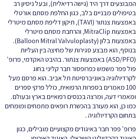
המבוצעים דרך היד (גישה רדיאלית), ובעל ניסיון רב
בטיפולים מבניים בלב, כגון החלפת מסתם אורטלי
באמצעות צנתור (TAVI), תיקון דליפת מסתם מיטרלי
באמצעות MitraClip, והרחבת מסתם מיטרלי
באמצעות בלון (Balloon Mitral Valvuloplasty).
בנוסף, הוא מבצע סגירות של מחיצה בין העליות
(ASD/PFO) באמצעות צנתור. בהיבט האקדמי, פרופ'
פול פפר משמש כפרופסור חבר קליני בחוג
לקרדיולוגיה באוניברסיטת תל אביב. הוא פרסם מעל
100 מאמרים בספרות הרפואית, כולל פרקי ספרים
ומאמרי דעה, ומרצה בכנסים רפואיים בארץ ובעולם.
כמו כן, הוא מעורב בהכשרת רופאים מתמחים ומומחים
בתחום הקרדיולוגיה .
פרופ' פפר חבר באיגודים מקצועיים מובילים, כגון
האיגוד הקרדיולוגי הישראלי, האיגוד האירופי