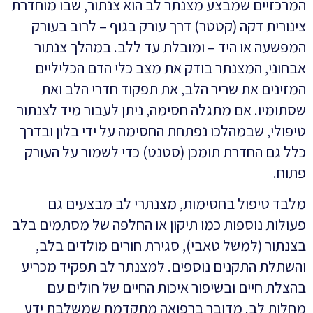
המרכזיים שמבצע מצנתר לב הוא צנתור, שבו מוחדרת
צינורית דקה (קטטר) דרך עורק בגוף – לרוב בעורק
המפשעה או היד – ומובלת עד ללב. במהלך צנתור
אבחוני, המצנתר בודק את מצב כלי הדם הכליליים
המזינים את שריר הלב, את תפקוד חדרי הלב ואת
שסתומיו. אם מתגלה חסימה, ניתן לעבור מיד לצנתור
טיפולי, שבמהלכו נפתחת החסימה על ידי בלון ובדרך
כלל גם החדרת תומכן (סטנט) כדי לשמור על העורק
פתוח.
מלבד טיפול בחסימות, מצנתרי לב מבצעים גם
פעולות נוספות כמו תיקון או החלפה של מסתמים בלב
בצנתור (למשל טאבי), סגירת חורים מולדים בלב,
והשתלת התקנים נוספים. למצנתר לב תפקיד מכריע
בהצלת חיים ובשיפור איכות החיים של חולים עם
מחלות לב. מדובר ברפואה מתקדמת שמשלבת ידע