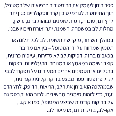
פפר בוחן לעומק את ההיסטוריה הרפואית של המטופל,
תוך התייחסות לגורמי סיכון קרדיווסקולריים כגון יתר
לחץ דם, סוכרת, רמות שומנים גבוהות בדם, עישון,
מחלות לב במשפחה, השמנת יתר ואורח חיים יושבני.
במהלך השיחה, מוקדשת תשומת לב לכל תלונה או
תסמין שמדווח על ידי המטופל – בין אם מדובר
בכאבים בחזה, דפיקות לב לא סדירות, עייפות כרונית,
קוצר נשימה במאמץ או במנוחה, התעלפויות, בצקות
ברגליים או תסמינים אחרים המעידים על תפקוד לבבי
לקוי. פרופסור פפר מבצע בדיקה קלינית קפדנית,
שבמהלכה הוא בוחן את הלב, הריאות, הדופק, לחץ הדם
ועוד, כדי לזהות סימנים מחשידים. לרוב הוא יתבסס גם
על בדיקות קודמות שביצע המטופל, כמו א.ק.ג.,
אקו-לב, בדיקות דם, או מיפוי לב.