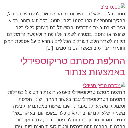
סטנט בלב – שאלות ותשובות כל מה שחשוב לדעת על הטיפול,
ההליך וההחלמה מהו סטנט בלב? סטנט בלב הוא תומכן רפואי
זעיר בצורת רשת מתכתית, המושתל בתוך עורק כלילי בלב
שהוצר או נחסם, במטרה לשמור עליו פתוח ולאפשר זרימת דם
תקינה לשריר הלב. העורקים הכליליים אחראים על אספקת חמצן
וחומרי הזנה ללב וכאשר הם נחסמים, […]
החלפת מסתם טריקוספידלי
באמצעות צנתור
החלפת מסתם טריקוספידלי באמצעות צנתור הטיפול במחלות
המסתם הטריקוספידלי עבר בעשור האחרון שינוי תפיסתי
וטכנולוגי משמעותי. בעבר נחשבו פגיעות במסתם זה לבעיה
משנית, שלעיתים קרובות לא טופלה באופן יזום, בעיקר בשל
הסיכון הגבוה הכרוך בניתוח לב פתוח. כיום, עם התקדמות
ההדמיה, ההבנה ההמודינמית והטכנולוגיות הצנתוריות, ניתן