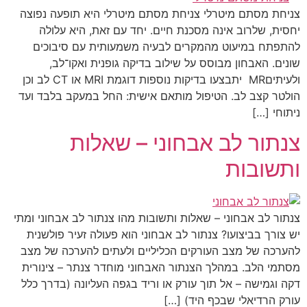
צניחת מסתם מיטרלי צניחת מסתם מיטרלי היא תופעה נפוצה
יחסית, שלרוב אינה מסכנת חיים. יחד עם זאת, היא עלולה
להתפתח במיעוט מהמקרים לבעיה משמעותית עם סיבוכים
שונים. האבחון מבוסס על שילוב בדיקה גופנית ואקו־לב,
ולעיתיםMR יתבצעו בדיקות נוספות דוגמת MRI או CT לב וכן
הולטר קצב לב. הטיפול מותאם אישית: החל במעקב בלבד ועד
ניתוחי […]
צנתור לב אבחוני – שאלות
ותשובות
צנתור לב אבחוני – שאלות ותשובות מהו צנתור לב אבחוני ומתי
יש צורך בביצועו? צנתור לב אבחוני הוא פעולה זעיר פולשנית
להערכה של מצב העורקים הכליליים ולעתים להערכה של מצב
מסתמי הלב. במהלך הצנתור האבחוני מוחדר צנתר – צינורית
דקה וגמישה – אל תוך עורק או וריד בגפה העליונה (בדרך כלל
עורק הרדיאלי שבכף היד) […]