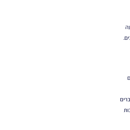
ה
ם.
ם
רים
ות