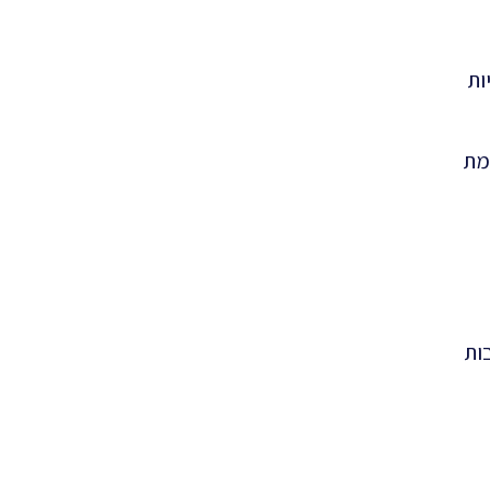
ות
מת
ות