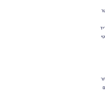
ר
יד
י
תר
ם