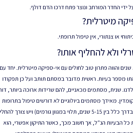
 ידי החדר המורחב ונוצר פתח דרכו הדם דולף.
יקה מיטרלית?
חי או צנתורי, אין טיפול תרופתי.
י ולא להחליף אותו?
החלפת מסתם מיטרלי בניתוח נעשה מזה כ 50 שנים והווה פתרון טוב לחולים עם אי-ספיקה מיטרלית. יחד
אתו מספר בעיות. ראשית מדובר במסתם תותב ועל כן תפקודו
דנו. שנית, מסתמים מכאניים, להם שרידות ארוכה ביותר, דור
ומדין. מאידך מסתמים ביולוגיים לא דורשים טיפול בתרופות
נוגדות קרישה אך עוברים נוון תוך מספר שנים (בדרך כלל בין 5-15 שנים, תלוי במגוון גורמים) ויש צורך 
 כל הבעיות הנ"ל, אך חשוב מכך, כאשר התיקון אפשרי, הוא