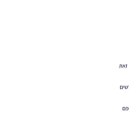
 עם זאת
שים
להחליפם