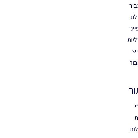
בור
יולוג
יני
ליות
יש
בור
ור
י
ת
לות