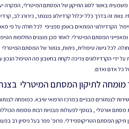
משמעית באשר לסוג התיקון של המסתם המיטרלי, המקרה יע
דיון על ידי צוות רופאים הנקראים HEART TEAM. צוות זה בדרך כלל יכלול קרדיולוג מצנתר, כירורג לב, קרד
יפול הקרדיולוגי המתאים באופן ספציפי לכל חולה על פי מאפי
ומאפייני המסתם המיטרלי. לאחר מכן מוצגים החלופות הטיפו
לה. לכל גישה טיפולית, ניתוח, צנתור של המסתם המיטרלי 
על ידי הקרדיולוגים צריכה לקחת בחשבון מה הטיפול הנכון ע
 כל אדם ואדם.
ר מומחה לתיקון המסתם המיטרלי בצנת
ירות לצנתורים מבניים במרכז הרפואי שיבא. כמומחה לצנתור
מסתם אורטלי , בנוסף לפעולות מבניות רבות נוספות הכוללו
תיקון המסתם הטריקוספידלי. פרופ' פפר בעל ניסיון רב בפעו